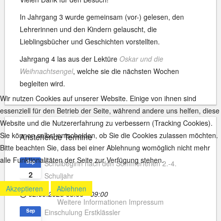
In Jahrgang 3 wurde gemeinsam (vor-) gelesen, den
Lehrerinnen und den Kindern gelauscht, die
Lieblingsbücher und Geschichten vorstellten.
Jahrgang 4 las aus der Lektüre
Oskar und die
Weihnachtsengel
, welche sie die nächsten Wochen
begleiten wird.
Wir nutzen Cookies auf unserer Website. Einige von ihnen sind
essenziell für den Betrieb der Seite, während andere uns helfen, diese
Website und die Nutzererfahrung zu verbessern (Tracking Cookies).
Sie können selbst entscheiden, ob Sie die Cookies zulassen möchten.
Anstehende Termine
Bitte beachten Sie, dass bei einer Ablehnung womöglich nicht mehr
alle Funktionalitäten der Seite zur Verfügung stehen.
Sep
Schulbeginn nach den Sommerferien 2.-4.
2
Schuljahr
Akzeptieren
Ablehnen
02.09.2026
08:00
-
09:00
Weitere Informationen
Impressum
Sep
Einschulung Erstklässler