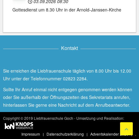
03.09.2026
08:30
Gottesdienst um 8.30 Uhr in der Arnold-Janssen-Kirche
Kontakt
Sie erreichen die Liebfrauenschule täglich von 8.00 Uhr bis 12.00
Uhr unter der Telefonnummer 02823 2284.
Sollte Ihr Anruf einmal nicht entgegen genommen werden können
oder Sie außerhalb der Öffnungszeiten des Sekretariats anrufen,
hinterlassen Sie gerne eine Nachricht auf dem Anrufbeantworter.
Copyright © 2019 Liebfrauenschule Goch - Umsetzung und Realisation:
Impressum
Datenschutzerklärung
Adventskalender 2025
.