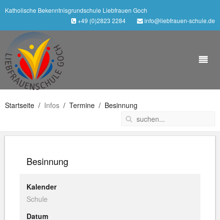
Katholische Bekenntnisgrundschule Liebfrauen Goch
+49 (0)2823 2284
info@liebfrauen-schule.de
Startseite
Infos
Termine
Besinnung
Besinnung
Kalender
Schule
Datum