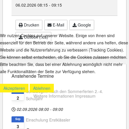
06.02.2026
08:15
-
09:15
Drucken
E-Mail
Google
Wir nutzen Cookies auf unserer Website. Einige von ihnen sind
Outlook (.ics)
essenziell für den Betrieb der Seite, während andere uns helfen, diese
Website und die Nutzererfahrung zu verbessern (Tracking Cookies).
Sie können selbst entscheiden, ob Sie die Cookies zulassen möchten.
Bitte beachten Sie, dass bei einer Ablehnung womöglich nicht mehr
alle Funktionalitäten der Seite zur Verfügung stehen.
Anstehende Termine
Akzeptieren
Ablehnen
Sep
Schulbeginn nach den Sommerferien 2.-4.
Weitere Informationen
Impressum
2
Schuljahr
02.09.2026
08:00
-
09:00
Sep
Einschulung Erstklässler
3