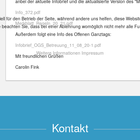
anbei der aktuelle Infobrief und die aktualisierte Version des "
Info_372.pdf
ell für den Betrieb der Seite, während andere uns helfen, diese Websi
Merkblatt_Regeln_20_21.pdf
 beachten Sie, dass bei einer Ablehnung womöglich nicht mehr alle Fun
Außerdem folgt eine Info des Offenen Ganztags:
Infobrief_OGS_Betreuung_11_08_20-1.pdf
Weitere Informationen
Impressum
Mit freundlichen Grüßen
Carolin Fink
Kontakt