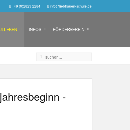
+49 (0)2823 2284
info@liebfrauen-schule.de
ULLEBEN
INFOS
FÖRDERVEREIN
jahresbeginn -