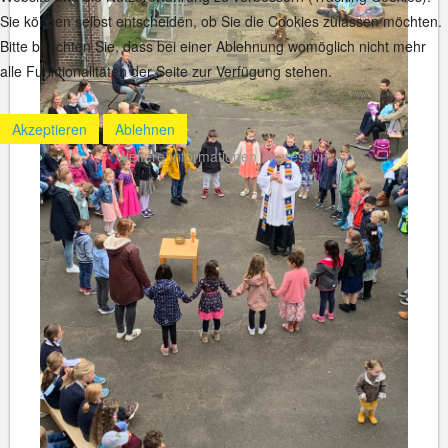
Sie können selbst entscheiden, ob Sie die Cookies zulassen möchten.
Bitte beachten Sie, dass bei einer Ablehnung womöglich nicht mehr
alle Funktionalitäten der Seite zur Verfügung stehen.
Akzeptieren
Ablehnen
Weitere Informationen
Impressum