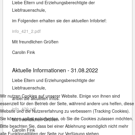
Liebe Eltern und Erziehungsberechtigte der
Liebfrauenschule,
im Folgenden erhalten sie den aktuellen Infobrief:
info_421_2.pdf
Mit freundlichen Grüßen
Carolin Fink
Aktuelle Informationen - 31.08.2022
Liebe Eltern und Erziehungsberechtigte der
Liebfrauenschule,
Wir nutzen Cookies auf unserer Website. Einige von ihnen sind
anbei die aktuellen Infos:
essenziell für den Betrieb der Seite, während andere uns helfen, diese
info_420.pdf
Website und die Nutzererfahrung zu verbessern (Tracking Cookies).
Sie können selbst entscheiden, ob Sie die Cookies zulassen möchten.
Mit freundlichen Grüßen
Bitte beachten Sie, dass bei einer Ablehnung womöglich nicht mehr
Carolin Fink
alle Funktionalitäten der Seite zur Verfügung stehen.