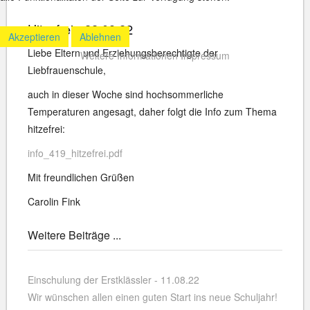
Hitzefrei - 22.08.22
Akzeptieren
Ablehnen
Liebe Eltern und Erziehungsberechtigte der
Weitere Informationen
Impressum
Liebfrauenschule,
auch in dieser Woche sind hochsommerliche
Temperaturen angesagt, daher folgt die Info zum Thema
hitzefrei:
info_419_hitzefrei.pdf
Mit freundlichen Grüßen
Carolin Fink
Weitere Beiträge ...
Einschulung der Erstklässler - 11.08.22
Wir wünschen allen einen guten Start ins neue Schuljahr!